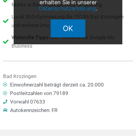
erhalten Sie in unserer
Marke in Bad Krozingen und Umgebung
Datenschutzerklärung
.
Local SEO-Optimierung für 79189 Bad Krozingen
und weitere Orte im Umkreis
OK
Wertvolle Tipps
und Hinweise für Google My
Business
Bad Krozingen
Einwohnerzahl beträgt derzeit ca. 20.000
Postleitzahlen von 79189
Vorwahl 07633
Autokennzeichen: FR