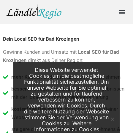
Skip
Me
to
content
Produkte & Preise
Online-Anfrage
Dein Local SEO für Bad Krozingen
Gewinne Kunden und Umsatz mit
Local SEO für
Bad
Krozingen
direkt aus Deiner Region:
Diese Website verwendet
Cookies, um die bestmögliche
mehr Kunden und Umsatz
für Dein Unternehmen
Funktionalität sicherzustellen. Um
unsere Webseite für Sie optimal
besseres Google Ranking
in den Suchergebnissen
zu gestalten und fortlaufend
mit der lokalen Suchmaschinenoptimierung
verbessern zu können,
verwenden wir Cookies. Durch
kostenlose Bewertung
, ob Local SEO bei Deiner
die weitere Nutzung der Webseite
Webseite erfolgreich funktionieren wird
stimmen Sie der Verwendung von
Cookies zu. Weitere
steigere die Bekanntheit Deines Unternehmens &
Informationen zu Cookies