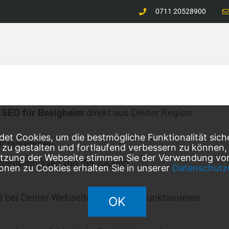
0711 20528900
 SEO für
Besigheim
direkt aus Deiner Region:
et Cookies, um die bestmögliche Funktionalität sich
Unternehmen
l zu gestalten und fortlaufend verbessern zu können
utzung der Webseite stimmen Sie der Verwendung von
chergebnissen mit der lokalen
onen zu Cookies erhalten Sie in unserer
Datenschutz
O bei Deiner Webseite erfolgreich funktionieren
OK