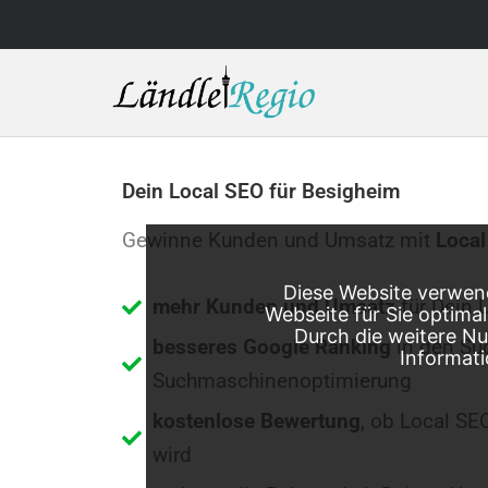
Skip
to
content
Dein Local SEO für Besigheim
Gewinne Kunden und Umsatz mit
Local
Diese Website verwend
mehr Kunden und Umsatz
für Dein 
Webseite für Sie optima
Durch die weitere N
besseres Google Ranking
in den Su
Informati
Suchmaschinenoptimierung
kostenlose Bewertung
, ob Local SE
wird