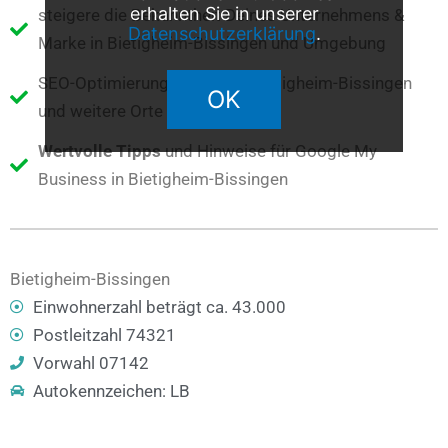
erhalten Sie in unserer
steigere die Bekanntheit Deines Unternehmens &
Datenschutzerklärung
.
Marke in Bietigheim-Bissingen und Umgebung
SEO-Optimierung für 74321 Bietigheim-Bissingen
OK
und weitere Orte im Umkreis
Wertvolle Tipps
und Hinweise für Google My
Business in Bietigheim-Bissingen
Bietigheim-Bissingen
Einwohnerzahl beträgt ca. 43.000
Postleitzahl 74321
Vorwahl 07142
Autokennzeichen: LB