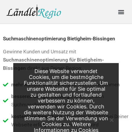
Skip
Me
to
content
Produkte & Preise
Online-Anfrage
Suchmaschinenoptimierung Bietigheim-Bissingen
Gewinne Kunden und Umsatz mit
Suchmaschinenoptimierung für Bietigheim-
Bissingen
direkt aus Deiner Region:
Diese Website verwendet
Cookies, um die bestmögliche
Funktionalität sicherzustellen. Um
mehr Kunden und Umsatz
für Dein Unternehmen
unsere Webseite für Sie optimal
zu gestalten und fortlaufend
besseres Google Ranking
mit der lokalen
verbessern zu können,
Suchmaschinenoptimierung
verwenden wir Cookies. Durch
die weitere Nutzung der Webseite
kostenlose Bewertung
, ob regionales SEO bei Deiner
stimmen Sie der Verwendung von
Cookies zu. Weitere
Webseite erfolgreich funktionieren wird
Informationen zu Cookies