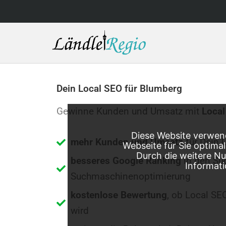
Skip
to
content
Dein Local SEO für Blumberg
Gewinne Kunden und Umsatz mit
Local
Diese Website verwend
mehr Kunden und Umsatz
für Dein 
Webseite für Sie optima
Durch die weitere N
besseres Google Ranking
in den Su
Informati
Suchmaschinenoptimierung
kostenlose Bewertung
, ob Local SE
wird