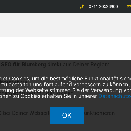
0711 20528900
 SEO für
Blumberg
direkt aus Deiner Region:
et Cookies, um die bestmögliche Funktionalität sich
Unternehmen
l zu gestalten und fortlaufend verbessern zu können
utzung der Webseite stimmen Sie der Verwendung von
chergebnissen mit der lokalen
onen zu Cookies erhalten Sie in unserer
Datenschutz
O bei Deiner Webseite erfolgreich funktionieren
OK