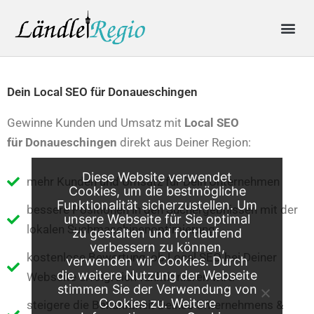
Skip
Me
to
content
Produkte & Preise
Online-Anfrage
Dein Local SEO für Donaueschingen
Gewinne Kunden und Umsatz mit
Local SEO
für
Donaueschingen
direkt aus Deiner Region:
Diese Website verwendet
mehr Kunden und Umsatz für Dein Unternehmen
Cookies, um die bestmögliche
Funktionalität sicherzustellen. Um
bessere Positionen in den Suchergebnissen mit der
unsere Webseite für Sie optimal
lokalen Suchmaschinenoptimierung
zu gestalten und fortlaufend
verbessern zu können,
kostenlose Bewertung, ob Local SEO bei Deiner
verwenden wir Cookies. Durch
die weitere Nutzung der Webseite
Webseite erfolgreich funktionieren wird
stimmen Sie der Verwendung von
Cookies zu. Weitere
steigere die Bekanntheit Deines Unternehmens &