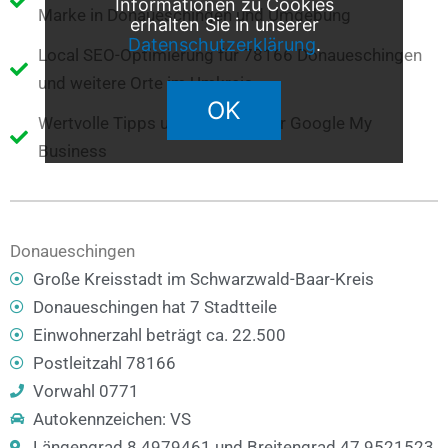
Informationen zu Cookies
Marke in Donaueschingen und Umgebung
erhalten Sie in unserer
Datenschutzerklärung
.
Local SEO-Optimierung für 78166 Donaueschingen
und weitere Orte im Umkreis
OK
Wertvolle Tipps und Hinweise für Google My
Business
Donaueschingen
Große Kreisstadt im Schwarzwald-Baar-Kreis
Donaueschingen hat 7 Stadtteile
Einwohnerzahl beträgt ca. 22.500
Postleitzahl 78166
Vorwahl 0771
Autokennzeichen: VS
Längengrad 8.4979461 und Breitengrad 47.9521523