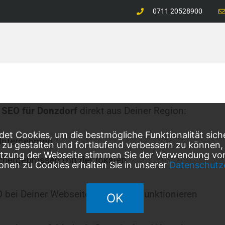
0711 20528900
 SEO für
Donzdorf
direkt aus Deiner Region:
et Cookies, um die bestmögliche Funktionalität sich
Unternehmen
l zu gestalten und fortlaufend verbessern zu können
utzung der Webseite stimmen Sie der Verwendung von
chergebnissen mit der lokalen
onen zu Cookies erhalten Sie in unserer
Datenschutz
O bei Deiner Webseite erfolgreich funktionieren
OK