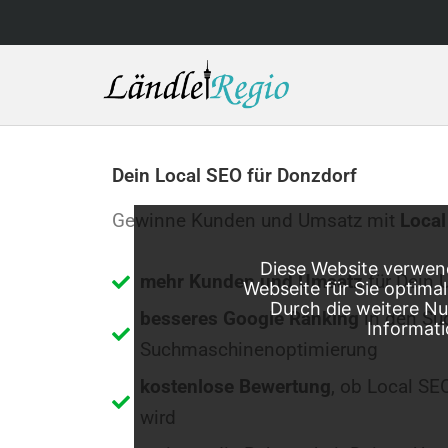
Skip
to
content
Dein Local SEO für Donzdorf
Gewinne Kunden und Umsatz mit
Local
Diese Website verwend
mehr Kunden und Umsatz
für Dein 
Webseite für Sie optima
Durch die weitere N
besseres Google Ranking
in den Su
Informati
Suchmaschinenoptimierung
kostenlose Bewertung
, ob Local SE
wird