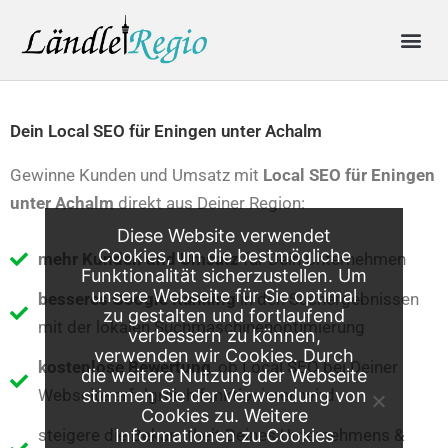
Skip
Me
to
content
Produkte & Preise
Online-Anfrage
Dein Local SEO für Eningen unter Achalm
Gewinne Kunden und Umsatz mit
Local SEO für
Eningen
unter Achalm
direkt aus Deiner Region:
Diese Website verwendet
Cookies, um die bestmögliche
mehr Kunden und Umsatz
für Dein Unternehmen
Funktionalität sicherzustellen. Um
unsere Webseite für Sie optimal
besseres Google Ranking
in den Suchergebnissen
zu gestalten und fortlaufend
mit der lokalen Suchmaschinenoptimierung
verbessern zu können,
verwenden wir Cookies. Durch
kostenlose Bewertung
, ob Local SEO bei Deiner
die weitere Nutzung der Webseite
Webseite erfolgreich funktionieren wird
stimmen Sie der Verwendung von
Cookies zu. Weitere
steigere die Bekanntheit Deines Unternehmens &
Informationen zu Cookies