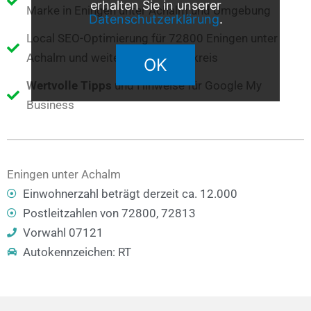
erhalten Sie in unserer
Marke in Eningen unter Achalm und Umgebung
Datenschutzerklärung
.
Local SEO-Optimierung für 72800 Eningen unter
Achalm und weitere Orte im Umkreis
OK
Wertvolle Tipps
und Hinweise für Google My
Business
Eningen unter Achalm
Einwohnerzahl beträgt derzeit ca. 12.000
Postleitzahlen von 72800, 72813
Vorwahl 07121
Autokennzeichen: RT