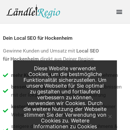
Skip
Me
to
content
Produkte & Preise
Online-Anfrage
Dein Local SEO für Hockenheim
Gewinne Kunden und Umsatz mit
Local SEO
für
Hockenheim
direkt aus Deiner Region:
Diese Website verwendet
Cookies, um die bestmögliche
mehr Kunden und Umsatz
für Dein Unternehmen
Funktionalität sicherzustellen. Um
unsere Webseite für Sie optimal
besseres Google Ranking
in den Suchergebnissen
zu gestalten und fortlaufend
mit der lokalen Suchmaschinenoptimierung
verbessern zu können,
verwenden wir Cookies. Durch
kostenlose Bewertung
, ob Local SEO bei Deiner
die weitere Nutzung der Webseite
Webseite erfolgreich funktionieren wird
stimmen Sie der Verwendung von
Cookies zu. Weitere
steigere die Bekanntheit Deines Unternehmens &
Informationen zu Cookies