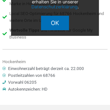
erhalten Sie in unserer
Marke in Hockenheim und Umgebung
Datenschutzerklärung
.
Local SEO-Optimierung für 68766 Hockenheim und
weitere Orte im Umkreis
OK
Wertvolle Tipps
und Hinweise für Google My
Business
Hockenheim
Einwohnerzahl beträgt derzeit ca. 22.000
Postleitzahlen von 68766
Vorwahl 06205
Autokennzeichen: HD