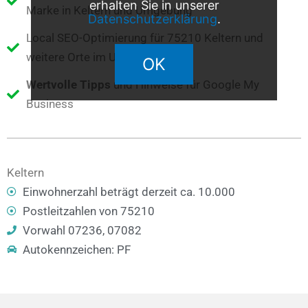
erhalten Sie in unserer
Marke in Keltern und Umgebung
Datenschutzerklärung
.
Local SEO-Optimierung für 75210 Keltern und
weitere Orte im Umkreis
OK
Wertvolle Tipps
und Hinweise für Google My
Business
Keltern
Einwohnerzahl beträgt derzeit ca. 10.000
Postleitzahlen von 75210
Vorwahl 07236, 07082
Autokennzeichen: PF