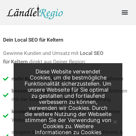
Skip
Me
to
content
Produkte & Preise
Online-Anfrage
Dein Local SEO für Keltern
Gewinne Kunden und Umsatz mit
Local SEO
für
Keltern
direkt aus Deiner Region:
Diese Website verwendet
Cookies, um die bestmögliche
mehr Kunden und Umsatz
für Dein Unternehmen
Funktionalität sicherzustellen. Um
unsere Webseite für Sie optimal
besseres Google Ranking
in den Suchergebnissen
zu gestalten und fortlaufend
mit der lokalen Suchmaschinenoptimierung
verbessern zu können,
verwenden wir Cookies. Durch
kostenlose Bewertung
, ob Local SEO bei Deiner
die weitere Nutzung der Webseite
Webseite erfolgreich funktionieren wird
stimmen Sie der Verwendung von
Cookies zu. Weitere
steigere die Bekanntheit Deines Unternehmens &
Informationen zu Cookies