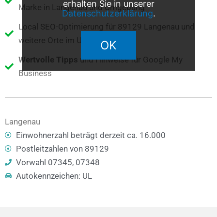
erhalten Sie in unserer
Marke in Langenau und Umgebung
Datenschutzerklärung
.
Local SEO-Optimierung für 89129 Langenau und
weitere Orte im Umkreis
OK
Wertvolle Tipps
und Hinweise für Google My
Business
Langenau
Einwohnerzahl beträgt derzeit ca. 16.000
Postleitzahlen von 89129
Vorwahl 07345, 07348
Autokennzeichen: UL