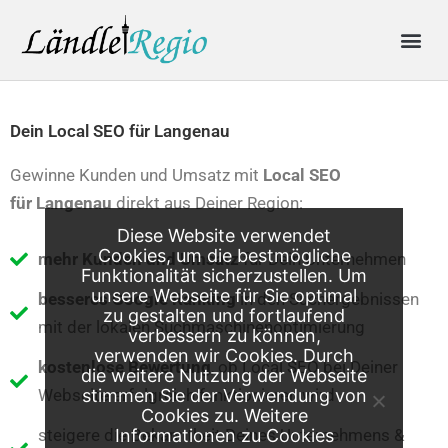
Skip
Me
to
content
Produkte & Preise
Online-Anfrage
Dein Local SEO für Langenau
Gewinne Kunden und Umsatz mit
Local SEO
für
Langenau
direkt aus Deiner Region:
Diese Website verwendet
Cookies, um die bestmögliche
mehr Kunden und Umsatz
für Dein Unternehmen
Funktionalität sicherzustellen. Um
unsere Webseite für Sie optimal
besseres Google Ranking
in den Suchergebnissen
zu gestalten und fortlaufend
mit der lokalen Suchmaschinenoptimierung
verbessern zu können,
verwenden wir Cookies. Durch
kostenlose Bewertung
, ob Local SEO bei Deiner
die weitere Nutzung der Webseite
Webseite erfolgreich funktionieren wird
stimmen Sie der Verwendung von
Cookies zu. Weitere
steigere die Bekanntheit Deines Unternehmens &
Informationen zu Cookies