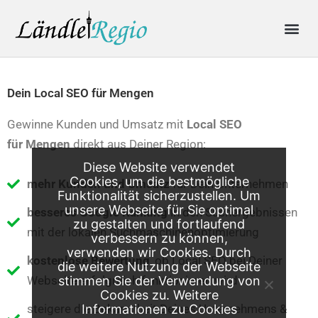
Skip
Me
to
content
Produkte & Preise
Online-Anfrage
Dein Local SEO für Mengen
Gewinne Kunden und Umsatz mit
Local SEO
für
Mengen
direkt aus Deiner Region:
Diese Website verwendet
Cookies, um die bestmögliche
mehr Kunden und Umsatz
für Dein Unternehmen
Funktionalität sicherzustellen. Um
unsere Webseite für Sie optimal
besseres Google Ranking
in den Suchergebnissen
zu gestalten und fortlaufend
mit der lokalen Suchmaschinenoptimierung
verbessern zu können,
verwenden wir Cookies. Durch
kostenlose Bewertung
, ob Local SEO bei Deiner
die weitere Nutzung der Webseite
Webseite erfolgreich funktionieren wird
stimmen Sie der Verwendung von
Cookies zu. Weitere
steigere die Bekanntheit Deines Unternehmens &
Informationen zu Cookies