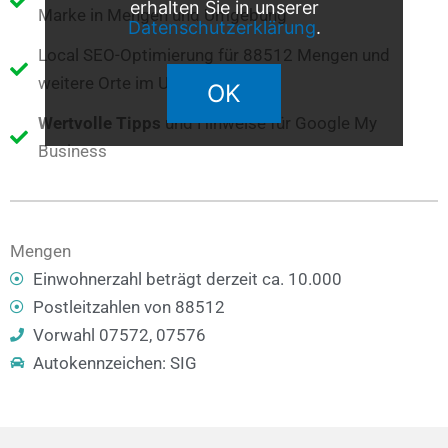
erhalten Sie in unserer
Marke in Mengen und Umgebung
Datenschutzerklärung
.
Local SEO-Optimierung für 88512 Mengen und
weitere Orte im Umkreis
OK
Wertvolle Tipps
und Hinweise für Google My
Business
Mengen
Einwohnerzahl beträgt derzeit ca. 10.000
Postleitzahlen von 88512
Vorwahl 07572, 07576
Autokennzeichen: SIG