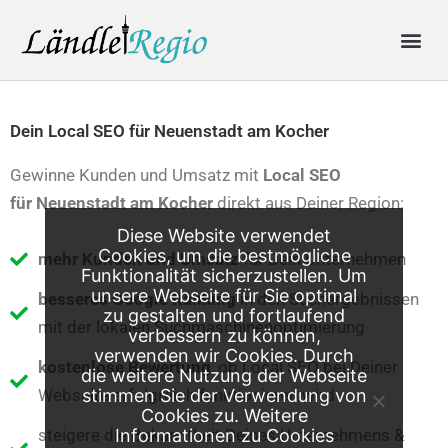
Skip
Me
to
content
Produkte & Preise
Online-Anfrage
Dein Local SEO für Neuenstadt am Kocher
Gewinne Kunden und Umsatz mit
Local SEO
für
Neuenstadt am Kocher
direkt aus Deiner Region:
Diese Website verwendet
Cookies, um die bestmögliche
mehr Kunden und Umsatz
für Dein Unternehmen
Funktionalität sicherzustellen. Um
unsere Webseite für Sie optimal
besseres Google Ranking
in den Suchergebnissen
zu gestalten und fortlaufend
mit der lokalen Suchmaschinenoptimierung
verbessern zu können,
verwenden wir Cookies. Durch
kostenlose Bewertung
, ob Local SEO bei Deiner
die weitere Nutzung der Webseite
Webseite erfolgreich funktionieren wird
stimmen Sie der Verwendung von
Cookies zu. Weitere
steigere die Bekanntheit Deines Unternehmens &
Informationen zu Cookies