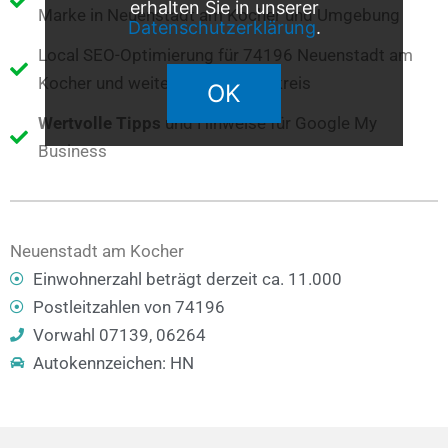
erhalten Sie in unserer
Marke in Neuenstadt am Kocher und Umgebung
Datenschutzerklärung
.
Local SEO-Optimierung für 74196 Neuenstadt am
Kocher und weitere Orte im Umkreis
OK
Wertvolle Tipps
und Hinweise für Google My
Business
Neuenstadt am Kocher
Einwohnerzahl beträgt derzeit ca. 11.000
Postleitzahlen von 74196
Vorwahl 07139, 06264
Autokennzeichen: HN