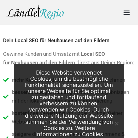
Skip
Me
to
content
Produkte & Preise
Online-Anfrage
Dein Local SEO für Neuhausen auf den Fildern
Gewinne Kunden und Umsatz mit
Local SEO
für
Neuhausen auf den Fildern
direkt aus Deiner Region:
Diese Website verwendet
Cookies, um die bestmögliche
mehr Kunden und Umsatz
für Dein Unternehmen
Funktionalität sicherzustellen. Um
unsere Webseite für Sie optimal
besseres Google Ranking
in den Suchergebnissen
zu gestalten und fortlaufend
mit der lokalen Suchmaschinenoptimierung
verbessern zu können,
verwenden wir Cookies. Durch
kostenlose Bewertung
, ob Local SEO bei Deiner
die weitere Nutzung der Webseite
Webseite erfolgreich funktionieren wird
stimmen Sie der Verwendung von
Cookies zu. Weitere
steigere die Bekanntheit Deines Unternehmens &
Informationen zu Cookies