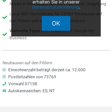
erhalten Sie in unserer
Marke in Neuhausen auf den Fildern und Umgebung
Datenschutzerklärung
.
Local SEO-Optimierung für 73765 Neuhausen auf
den Fildern und weitere Orte im Umkreis
OK
Wertvolle Tipps
und Hinweise für Google My
Business
Neuhausen auf den Fildern
Einwohnerzahl beträgt derzeit ca. 12.000
Postleitzahlen von 73765
Vorwahl 07158
Autokennzeichen: ES, NT