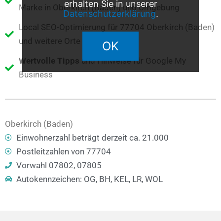
erhalten Sie in unserer
Marke in Oberkirch (Baden) und Umgebung
Datenschutzerklärung
.
Local SEO-Optimierung für 77704 Oberkirch (Baden)
und weitere Orte im Umkreis
OK
Wertvolle Tipps
und Hinweise für Google My
Business
Oberkirch (Baden)
Einwohnerzahl beträgt derzeit ca. 21.000
Postleitzahlen von 77704
Vorwahl 07802, 07805
Autokennzeichen: OG, BH, KEL, LR, WOL