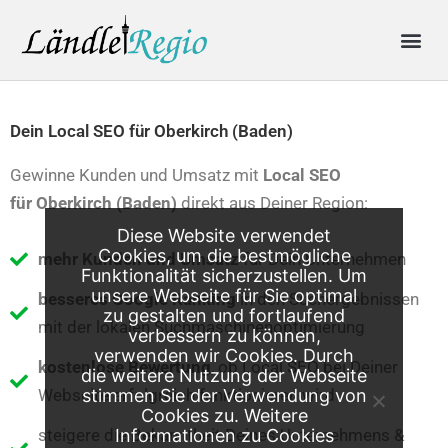
Skip
Me
to
content
Produkte & Preise
Online-Anfrage
Dein Local SEO für Oberkirch (Baden)
Gewinne Kunden und Umsatz mit
Local SEO
für
Oberkirch (Baden)
direkt aus Deiner Region:
Diese Website verwendet
Cookies, um die bestmögliche
mehr Kunden und Umsatz
für Dein Unternehmen
Funktionalität sicherzustellen. Um
unsere Webseite für Sie optimal
besseres Google Ranking
in den Suchergebnissen
zu gestalten und fortlaufend
mit der lokalen Suchmaschinenoptimierung
verbessern zu können,
verwenden wir Cookies. Durch
kostenlose Bewertung
, ob Local SEO bei Deiner
die weitere Nutzung der Webseite
Webseite erfolgreich funktionieren wird
stimmen Sie der Verwendung von
Cookies zu. Weitere
steigere die Bekanntheit Deines Unternehmens &
Informationen zu Cookies