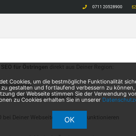
0711 20528900
 SEO für
Östringen
direkt aus Deiner Region:
et Cookies, um die bestmögliche Funktionalität sich
Unternehmen
l zu gestalten und fortlaufend verbessern zu können
utzung der Webseite stimmen Sie der Verwendung von
chergebnissen mit der lokalen
onen zu Cookies erhalten Sie in unserer
Datenschutz
O bei Deiner Webseite erfolgreich funktionieren
OK