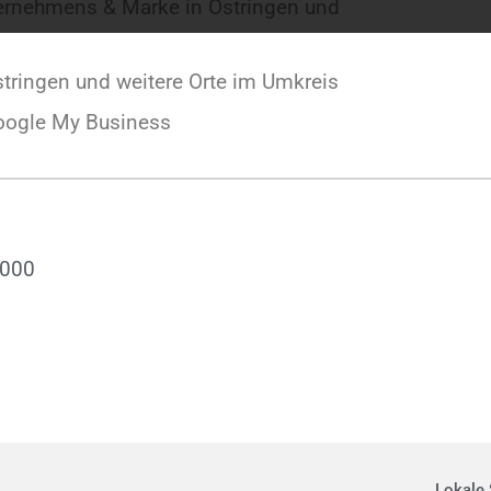
ternehmens & Marke in Östringen und
tringen und weitere Orte im Umkreis
oogle My Business
.000
Lokale