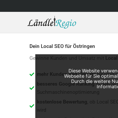
Skip
to
content
Dein Local SEO für Östringen
Gewinne Kunden und Umsatz mit
Local
Diese Website verwend
mehr Kunden und Umsatz
für Dein 
Webseite für Sie optima
Durch die weitere N
besseres Google Ranking
in den Su
Informati
Suchmaschinenoptimierung
kostenlose Bewertung
, ob Local SE
wird