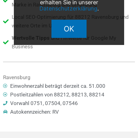
erhalten Sie in unserer
Marke in Ravensburg und Umgebung
Datenschutzerklärung
.
Local SEO-Optimierung für 88212 Ravensburg und
weitere Orte im Umkreis
OK
Wertvolle Tipps
und Hinweise für Google My
Business
Ravensburg
Einwohnerzahl beträgt derzeit ca. 51.000
Postleitzahlen von 88212, 88213, 88214
Vorwahl 0751, 07504, 07546
Autokennzeichen: RV