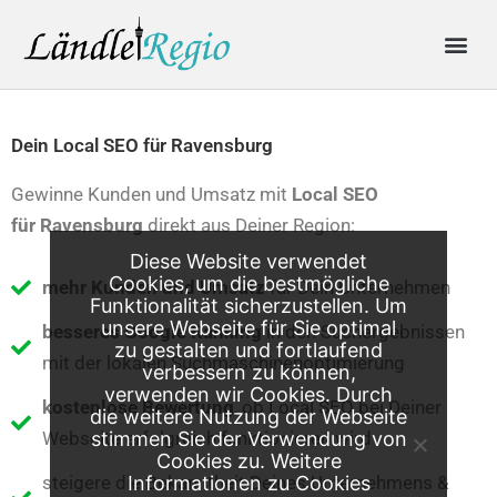
Skip
Me
to
content
Produkte & Preise
Online-Anfrage
Dein Local SEO für Ravensburg
Gewinne Kunden und Umsatz mit
Local SEO
für
Ravensburg
direkt aus Deiner Region:
Diese Website verwendet
Cookies, um die bestmögliche
mehr Kunden und Umsatz
für Dein Unternehmen
Funktionalität sicherzustellen. Um
unsere Webseite für Sie optimal
besseres Google Ranking
in den Suchergebnissen
zu gestalten und fortlaufend
mit der lokalen Suchmaschinenoptimierung
verbessern zu können,
verwenden wir Cookies. Durch
kostenlose Bewertung
, ob Local SEO bei Deiner
die weitere Nutzung der Webseite
Webseite erfolgreich funktionieren wird
stimmen Sie der Verwendung von
Cookies zu. Weitere
steigere die Bekanntheit Deines Unternehmens &
Informationen zu Cookies