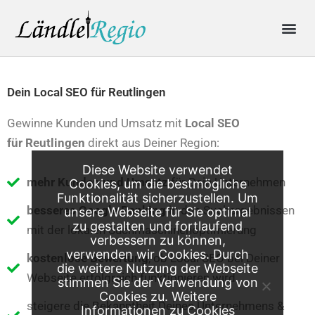
Skip
Me
to
content
Produkte & Preise
Online-Anfrage
Dein Local SEO für Reutlingen
Gewinne Kunden und Umsatz mit
Local SEO
für
Reutlingen
direkt aus Deiner Region:
Diese Website verwendet
mehr Kunden und Umsatz
für Dein Unternehmen
Cookies, um die bestmögliche
Funktionalität sicherzustellen. Um
besseres Google Ranking
in den Suchergebnissen
unsere Webseite für Sie optimal
zu gestalten und fortlaufend
mit der lokalen Suchmaschinenoptimierung
verbessern zu können,
verwenden wir Cookies. Durch
kostenlose Bewertung
, ob Local SEO bei Deiner
die weitere Nutzung der Webseite
Webseite erfolgreich funktionieren wird
stimmen Sie der Verwendung von
Cookies zu. Weitere
steigere die Bekanntheit Deines Unternehmens &
Informationen zu Cookies