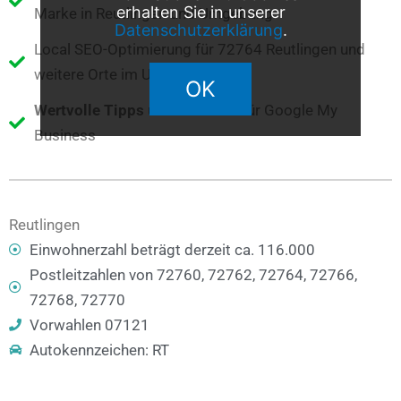
erhalten Sie in unserer
Marke in Reutlingen und Umgebung
Datenschutzerklärung
.
Local SEO-Optimierung für 72764 Reutlingen und
weitere Orte im Umkreis
OK
Wertvolle Tipps
und Hinweise für Google My
Business
Reutlingen
Einwohnerzahl beträgt derzeit ca. 116.000
Postleitzahlen von 72760, 72762, 72764, 72766,
72768, 72770
Vorwahlen 07121
Autokennzeichen: RT