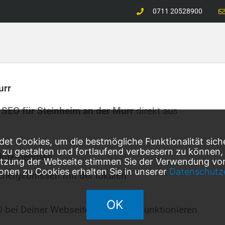
0711 20528900
urr
 SEO für
Steinheim an der Murr
direkt aus
et Cookies, um die bestmögliche Funktionalität sich
l zu gestalten und fortlaufend verbessern zu können
Unternehmen
utzung der Webseite stimmen Sie der Verwendung von
onen zu Cookies erhalten Sie in unserer
Datenschutz
chergebnissen mit der lokalen
OK
O bei Deiner Webseite erfolgreich funktionieren