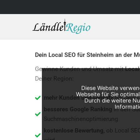
Skip
to
content
Dein Local SEO für Steinheim an der M
Gewinne Kunden und Umsatz mit
Local
Deiner Region:
Diese Website verwend
Webseite für Sie optima
mehr Kunden und Umsatz
für Dein 
Durch die weitere N
Informati
besseres Google Ranking
in den Su
Suchmaschinenoptimierung
kostenlose Bewertung
, ob Local SE