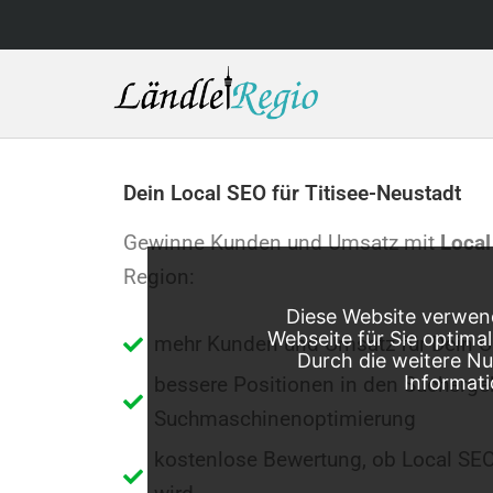
Skip
to
content
Dein Local SEO für Titisee-Neustadt
Gewinne Kunden und Umsatz mit
Local
Region:
Diese Website verwend
Webseite für Sie optima
mehr Kunden und Umsatz für Dein 
Durch die weitere N
Informati
bessere Positionen in den Sucherge
Suchmaschinenoptimierung
kostenlose Bewertung, ob Local SEO 