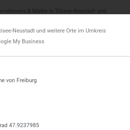
ternehmens & Marke in Titisee-Neustadt und
tisee-Neustadt und weitere Orte im Umkreis
oogle My Business
he von Freiburg
grad 47.9237985