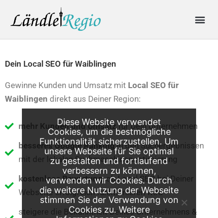
Skip
Me
to
content
Produkte & Preise
Online-Anfrage
Dein Local SEO für Waiblingen
Gewinne Kunden und Umsatz mit
Local SEO für
Waiblingen
direkt aus Deiner Region:
Diese Website verwendet
mehr Kunden und Umsatz
für Dein Unternehmen
Cookies, um die bestmögliche
Funktionalität sicherzustellen. Um
besseres Google Ranking
in den Suchergebnissen
unsere Webseite für Sie optimal
mit der lokalen Suchmaschinenoptimierung
zu gestalten und fortlaufend
verbessern zu können,
kostenlose Bewertung
, ob Local SEO bei Deiner
verwenden wir Cookies. Durch
die weitere Nutzung der Webseite
Webseite erfolgreich funktionieren wird
stimmen Sie der Verwendung von
Cookies zu. Weitere
steigere die Bekanntheit Deines Unternehmens &