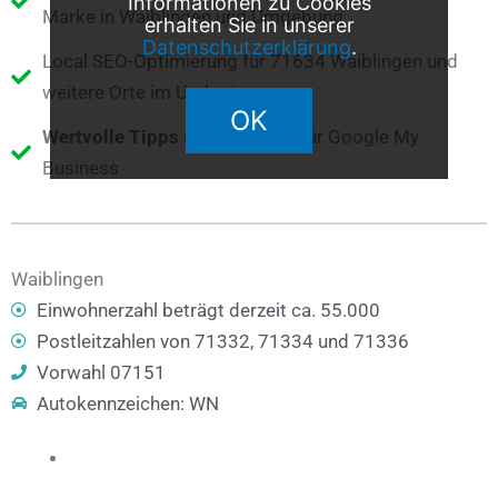
Informationen zu Cookies
Marke in Waiblingen und Umgebung
erhalten Sie in unserer
Datenschutzerklärung
.
Local SEO-Optimierung für 71634 Waiblingen und
weitere Orte im Umkreis
OK
Wertvolle Tipps
und Hinweise für Google My
Business
Waiblingen
Einwohnerzahl beträgt derzeit ca. 55.000
Postleitzahlen von 71332, 71334 und 71336
Vorwahl 07151
Autokennzeichen: WN