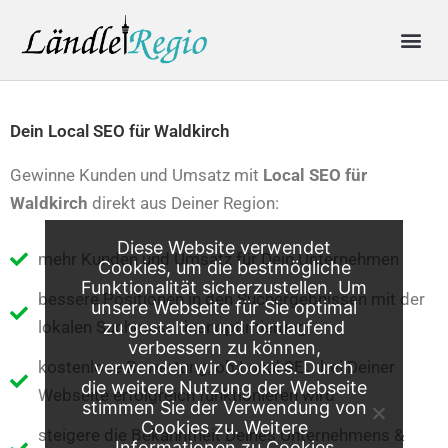
Skip
Me
to
content
Produkte & Preise
Online-Anfrage
Dein Local SEO für Waldkirch
Gewinne Kunden und Umsatz mit
Local SEO für
Waldkirch
direkt aus Deiner Region:
Diese Website verwendet
mehr Kunden und Umsatz für Dein Unternehmen
Cookies, um die bestmögliche
Funktionalität sicherzustellen. Um
bessere Positionen in den Suchergebnissen mit der
unsere Webseite für Sie optimal
zu gestalten und fortlaufend
lokalen Suchmaschinenoptimierung
verbessern zu können,
verwenden wir Cookies. Durch
kostenlose Bewertung, ob Local SEO bei Deiner
die weitere Nutzung der Webseite
Webseite erfolgreich funktionieren wird
stimmen Sie der Verwendung von
Cookies zu. Weitere
steigere die Bekanntheit Deines Unternehmens &
Informationen zu Cookies