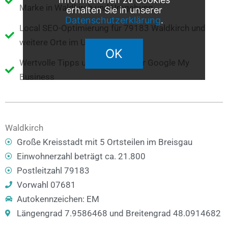
Marke in Waldkirch und Umgebung
erhalten Sie in unserer
Datenschutzerklärung
.
Local SEO-Optimierung für 79183 Waldkirch und
weitere Orte im Umkreis
OK
Wertvolle Tipps und Hinweise für Google My
Business
Waldkirch
Große Kreisstadt mit 5 Ortsteilen im Breisgau
Einwohnerzahl beträgt ca. 21.800
Postleitzahl 79183
Vorwahl 07681
Autokennzeichen: EM
Längengrad 7.9586468 und Breitengrad 48.0914682