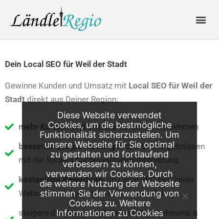
Skip
Me
to
content
Produkte & Preise
Online-Anfrage
Dein Local SEO für Weil der Stadt
Gewinne Kunden und Umsatz mit
Local SEO für
Weil der
Stadt
direkt aus Deiner Region:
Diese Website verwendet
Cookies, um die bestmögliche
mehr Kunden und Umsatz
für Dein Unternehmen
Funktionalität sicherzustellen. Um
unsere Webseite für Sie optimal
besseres Google Ranking
in den Suchergebnissen
zu gestalten und fortlaufend
mit der lokalen Suchmaschinenoptimierung
verbessern zu können,
verwenden wir Cookies. Durch
kostenlose Bewertung
, ob Local SEO bei Deiner
die weitere Nutzung der Webseite
Webseite erfolgreich funktionieren wird
stimmen Sie der Verwendung von
Cookies zu. Weitere
steigere die Bekanntheit Deines Unternehmens &
Informationen zu Cookies