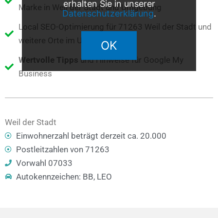
erhalten Sie in unserer
Marke in Weil der Stadt und Umgebung
Datenschutzerklärung
.
Local SEO-Optimierung für 71263 Weil der Stadt und
weitere Orte im Umkreis
OK
Wertvolle Tipps
und Hinweise für Google My
Business
Weil der Stadt
Einwohnerzahl beträgt derzeit ca. 20.000
Postleitzahlen von 71263
Vorwahl 07033
Autokennzeichen: BB, LEO