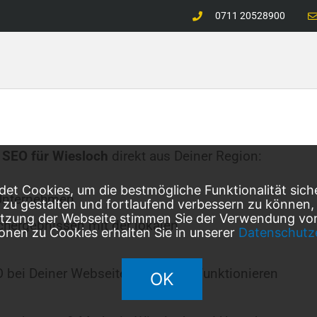
0711 20528900
 SEO für
Wiesloch
direkt aus Deiner Region:
et Cookies, um die bestmögliche Funktionalität sich
Unternehmen
l zu gestalten und fortlaufend verbessern zu können
utzung der Webseite stimmen Sie der Verwendung von
chergebnissen mit der lokalen
onen zu Cookies erhalten Sie in unserer
Datenschutz
O bei Deiner Webseite erfolgreich funktionieren
OK