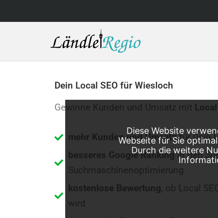
Skip
to
content
Dein Local SEO für Wiesloch
Gewinne Kunden und Umsatz mit
Local
Diese Website verwend
mehr Kunden und Umsatz
für Dein 
Webseite für Sie optima
Durch die weitere N
besseres Google Ranking
in den Su
Informati
Suchmaschinenoptimierung
kostenlose Bewertung
, ob Local SE
wird