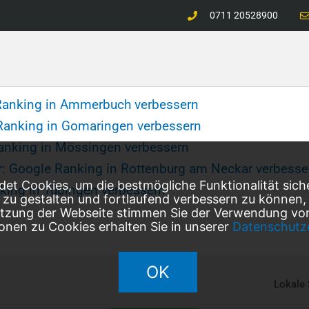
0711 20528900
anking in Ammerbuch verbessern
Ranking in Gomaringen verbessern
anking in Mössingen verbessern
: Google Ranking in Rottenburg am Neckar verbesse
et Cookies, um die bestmögliche Funktionalität sich
king in Tübingen verbessern
l zu gestalten und fortlaufend verbessern zu können
utzung der Webseite stimmen Sie der Verwendung von
onen zu Cookies erhalten Sie in unserer
Datenschutz
OK
Lokale