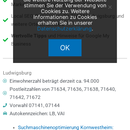
Marke in Ludwigsburg und Umgebung
stimmen Sie der Verwendung von
Cookies zu. Weitere
Local SEO-Optimierung für 71634 Ludwigsburg und
Informationen zu Cookies
erhalten Sie in unserer
weitere Orte im Umkreis
Datenschutzerklärung
.
Wertvolle Tipps
und Hinweise für Google My
Business
OK
Ludwigsburg
Einwohnerzahl beträgt derzeit ca. 94.000
Postleitzahlen von 71634, 71636, 71638, 71640,
71642, 71672
Vorwahl 07141, 07144
Autokennzeichen: LB, VAI
Suchmaschinenoptimierung Kornwestheim: