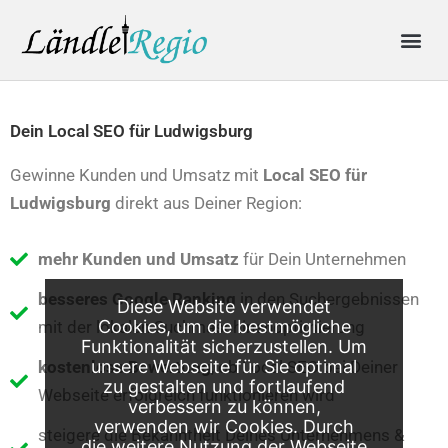
Skip
Me
to
content
Produkte & Preise
Online-Anfrage
Dein Local SEO für Ludwigsburg
Gewinne Kunden und Umsatz mit
Local SEO für
Ludwigsburg
direkt aus Deiner Region:
mehr Kunden und Umsatz
für Dein Unternehmen
besseres Google Ranking
in den Suchergebnissen
Diese Website verwendet
Cookies, um die bestmögliche
mit der lokalen Suchmaschinenoptimierung
Funktionalität sicherzustellen. Um
unsere Webseite für Sie optimal
kostenlose Bewertung
, ob Local SEO bei Deiner
zu gestalten und fortlaufend
Webseite erfolgreich funktionieren wird
verbessern zu können,
verwenden wir Cookies. Durch
steigere die Bekanntheit Deines Unternehmens &
die weitere Nutzung der Webseite